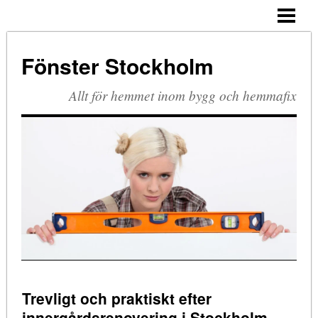
HEM
PVC-FÖNSTER
Fönster Stockholm
TRÄ OCH ALUMINIUM
Allt för hemmet inom bygg och hemmafix
Trevligt och praktiskt efter
innergårdsrenovering i Stockholm