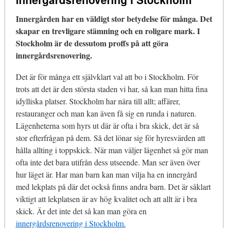
Innergården har en väldigt stor betydelse för många. Det
skapar en trevligare stämning och en roligare mark. I
Stockholm är de dessutom proffs på att göra
innergårdsrenovering.
Det är för många ett självklart val att bo i Stockholm. För
trots att det är den största staden vi har, så kan man hitta fina
idylliska platser. Stockholm har nära till allt; affärer,
restauranger och man kan även få sig en runda i naturen.
Lägenheterna som hyrs ut där är ofta i bra skick, det är så
stor efterfrågan på dem. Så det lönar sig för hyresvärden att
hålla allting i toppskick. När man väljer lägenhet så gör man
ofta inte det bara utifrån dess utseende. Man ser även över
hur läget är. Har man barn kan man vilja ha en innergård
med lekplats på där det också finns andra barn. Det är såklart
viktigt att lekplatsen är av hög kvalitet och att allt är i bra
skick. Är det inte det så kan man göra en
innergårdsrenovering i Stockholm.