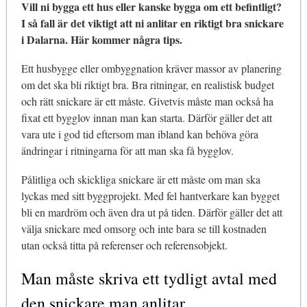
Vill ni bygga ett hus eller kanske bygga om ett befintligt?
I så fall är det viktigt att ni anlitar en riktigt bra snickare
i Dalarna. Här kommer några tips.
Ett husbygge eller ombyggnation kräver massor av planering
om det ska bli riktigt bra. Bra ritningar, en realistisk budget
och rätt snickare är ett måste. Givetvis måste man också ha
fixat ett bygglov innan man kan starta. Därför gäller det att
vara ute i god tid eftersom man ibland kan behöva göra
ändringar i ritningarna för att man ska få bygglov.
Pålitliga och skickliga snickare är ett måste om man ska
lyckas med sitt byggprojekt. Med fel hantverkare kan bygget
bli en mardröm och även dra ut på tiden. Därför gäller det att
välja snickare med omsorg och inte bara se till kostnaden
utan också titta på referenser och referensobjekt.
Man måste skriva ett tydligt avtal med
den snickare man anlitar