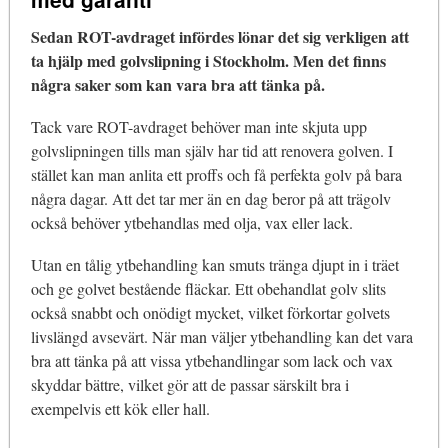
Sedan ROT-avdraget infördes lönar det sig verkligen att
ta hjälp med golvslipning i Stockholm. Men det finns
några saker som kan vara bra att tänka på.
Tack vare ROT-avdraget behöver man inte skjuta upp
golvslipningen tills man själv har tid att renovera golven. I
stället kan man anlita ett proffs och få perfekta golv på bara
några dagar. Att det tar mer än en dag beror på att trägolv
också behöver ytbehandlas med olja, vax eller lack.
Utan en tålig ytbehandling kan smuts tränga djupt in i träet
och ge golvet bestående fläckar. Ett obehandlat golv slits
också snabbt och onödigt mycket, vilket förkortar golvets
livslängd avsevärt. När man väljer ytbehandling kan det vara
bra att tänka på att vissa ytbehandlingar som lack och vax
skyddar bättre, vilket gör att de passar särskilt bra i
exempelvis ett kök eller hall.