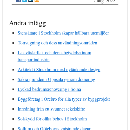
7 aug. 2022
Andra inlägg
Stensättare i Stockholm skapar hållbara utemiljöer
Torrsugning och dess användningsområden
Lastväxlarflak och deras betydelse inom
transportindustrin
Arkitekt i Stockholm med nytänkande design
Säkra grunden i Uppsala genom dränering
Lyckad badrumsrenovering i Solna
Byggföretag i Örebro för alla typer av byggprojekt
Inredning från ett svunnet sekelskifte
Solskydd för olika behov i Stockholm
Solfilm och Göteborgs gnistrande dagar