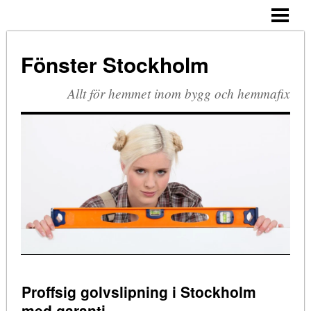
HEM
PVC-FÖNSTER
Fönster Stockholm
TRÄ OCH ALUMINIUM
Allt för hemmet inom bygg och hemmafix
Proffsig golvslipning i Stockholm
med garanti