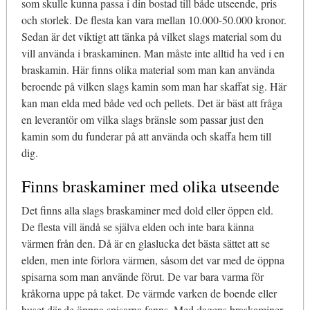
som skulle kunna passa i din bostad till både utseende, pris
och storlek. De flesta kan vara mellan 10.000-50.000 kronor.
Sedan är det viktigt att tänka på vilket slags material som du
vill använda i braskaminen. Man måste inte alltid ha ved i en
braskamin. Här finns olika material som man kan använda
beroende på vilken slags kamin som man har skaffat sig. Här
kan man elda med både ved och pellets. Det är bäst att fråga
en leverantör om vilka slags bränsle som passar just den
kamin som du funderar på att använda och skaffa hem till
dig.
Finns braskaminer med olika utseende
Det finns alla slags braskaminer med dold eller öppen eld.
De flesta vill ändå se själva elden och inte bara känna
värmen från den. Då är en glaslucka det bästa sättet att se
elden, men inte förlora värmen, såsom det var med de öppna
spisarna som man använde förut. De var bara varma för
kråkorna uppe på taket. De värmde varken de boende eller
huset där de öppna spisarna fanns. Med dagens braskaminer