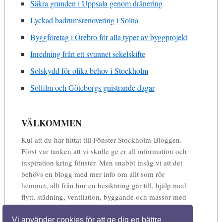
Säkra grunden i Uppsala genom dränering
Lyckad badrumsrenovering i Solna
Byggföretag i Örebro för alla typer av byggprojekt
Inredning från ett svunnet sekelskifte
Solskydd för olika behov i Stockholm
Solfilm och Göteborgs gnistrande dagar
VÄLKOMMEN
Kul att du har hittat till Fönster Stockholm-Bloggen.
Först var tanken att vi skulle ge er all information och
inspiration kring fönster. Men snabbt insåg vi att det
behövs en blogg med mer info om allt som rör
hemmet, allt från hur en besiktning går till, hjälp med
flytt, städning, ventilation, byggande och massor med
annat. Så förvänta dig en blogg full med informtion,
inspiration och matnyttig kunskap inom allt som rör
Vi använder cookies för att ge dig en bättre