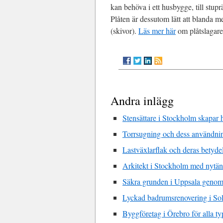
kan behöva i ett husbygge, till stu
Plåten är dessutom lätt att blanda m
(skivor).
Läs mer här
om plåtslagare
Andra inlägg
Stensättare i Stockholm skapar h
Torrsugning och dess användn
Lastväxlarflak och deras betyde
Arkitekt i Stockholm med nytä
Säkra grunden i Uppsala genom
Lyckad badrumsrenovering i So
Byggföretag i Örebro för alla t