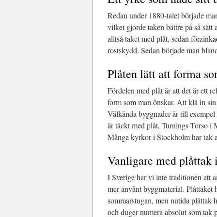
Redan under 1880-talet började man 
vilket gjorde taken bättre på så sätt 
alltså taket med plåt, sedan förzinka
rostskydd. Sedan började man blanda 
Plåten lätt att forma s
Fördelen med plåt är att det är ett r
form som man önskar. Att klä in sin v
Välkända byggnader är till exempel 
är täckt med plåt, Turnings Torso i
Många kyrkor i Stockholm har tak a
Vanligare med plåttak i
I Sverige har vi inte traditionen att
mer använt byggmaterial. Plåttaket ha
sommarstugan, men nutida plåttak har
och duger numera absolut som tak på 