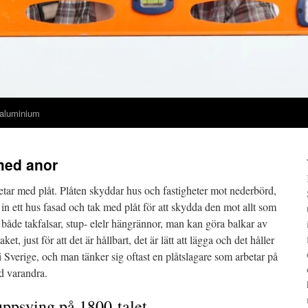
 aluminium
 med anor
etar med plåt. Plåten skyddar hus och fastigheter mot nederbörd,
n ett hus fasad och tak med plåt för att skydda den mot allt som
åde takfalsar, stup- elelr hängrännor, man kan göra balkar av
ket, just för att det är hållbart, det är lätt att lägga och det håller
 i Sverige, och man tänker sig oftast en plåtslagare som arbetar på
d varandra.
uppsving på 1800-talet