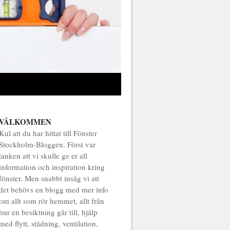
VÄLKOMMEN
Kul att du har hittat till Fönster
Stockholm-Bloggen. Först var
tanken att vi skulle ge er all
information och inspiration kring
fönster. Men snabbt insåg vi att
det behövs en blogg med mer info
om allt som rör hemmet, allt från
hur en besiktning går till, hjälp
med flytt, städning, ventilation,