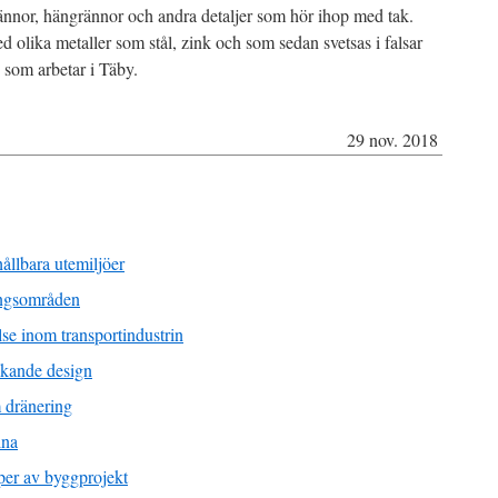
prännor, hängrännor och andra detaljer som hör ihop med tak.
ed olika metaller som stål, zink och som sedan svetsas i falsar
 som arbetar i Täby.
29 nov. 2018
ållbara utemiljöer
ingsområden
lse inom transportindustrin
nkande design
 dränering
lna
yper av byggprojekt