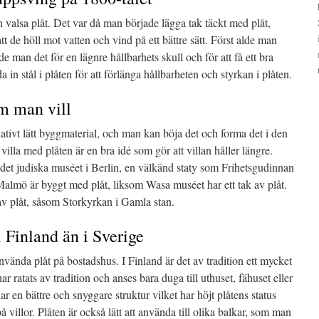
valsa plåt. Det var då man började lägga tak täckt med plåt,
att de höll mot vatten och vind på ett bättre sätt. Först alde man
de man det för en lägnre hållbarhets skull och för att få ett bra
in stål i plåten för att förlänga hållbarheten och styrkan i plåten.
om man vill
elativt lätt byggmaterial, och man kan böja det och forma det i den
illa med plåten är en bra idé som gör att villan håller längre.
det judiska muséet i Berlin, en välkänd staty som Frihetsgudinnan
 Malmö är byggt med plåt, liksom Wasa muséet har ett tak av plåt.
v plåt, såsom Storkyrkan i Gamla stan.
 Finland än i Sverige
 använda plåt på bostadshus. I Finland är det av tradition ett mycket
r ratats av tradition och anses bara duga till uthuset, fähuset eller
 en bättre och snyggare struktur vilket har höjt plåtens status
villor. Plåten är också lätt att använda till olika balkar, som man