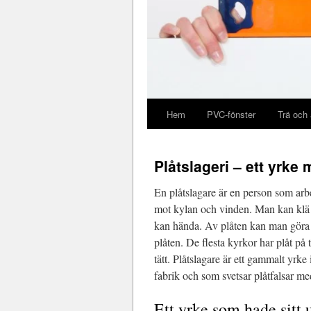
Hem
PVC-fönster
Trä och
Plåtslageri – ett yrke
En plåtslagare är en person som arb
mot kylan och vinden. Man kan klä i
kan hända. Av plåten kan man göra b
plåten. De flesta kyrkor har plåt på ta
tätt. Plåtslagare är ett gammalt yrke
fabrik och som svetsar plåtfalsar me
Ett yrke som hade sitt 