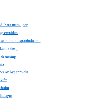
ållbara utemiljöer
ingsområden
lse inom transportindustrin
nkande design
 dränering
lna
yper av byggprojekt
kifte
ckholm
de dagar