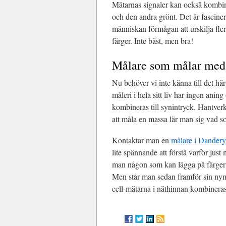
Mätarnas signaler kan också kombiner
och den andra grönt. Det är fascine
människan förmågan att urskilja fle
färger. Inte bäst, men bra!
Målare som målar med
Nu behöver vi inte känna till det h
måleri i hela sitt liv har ingen aning
kombineras till synintryck. Hantver
att måla en massa lär man sig vad s
Kontaktar man en
målare i Dander
lite spännande att förstå varför just
man någon som kan lägga på färger på
Men står man sedan framför sin nym
cell-mätarna i näthinnan kombineras f