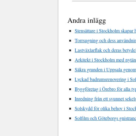
Andra inlägg
Stensättare i Stockholm skapar h
Torrsugning och dess användn
Lastväxlarflak och deras betyde
Arkitekt i Stockholm med nytä
Säkra grunden i Uppsala genom
Lyckad badrumsrenovering i So
Byggföretag i Örebro för alla t
Inredning från ett svunnet sekels
Solskydd för olika behov i Sto
Solfilm och Göteborgs gnistran