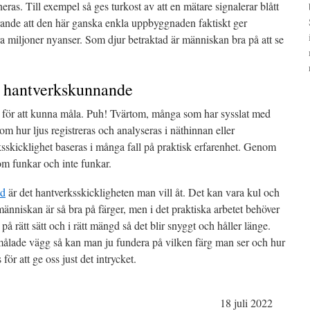
as. Till exempel så ges turkost av att en mätare signalerar blått
rande att den här ganska enkla uppbyggnaden faktiskt ger
ra miljoner nyanser. Som djur betraktad är människan bra på att se
 hantverkskunnande
är för att kunna måla. Puh! Tvärtom, många som har sysslat med
 om hur ljus registreras och analyseras i näthinnan eller
ksskicklighet baseras i många fall på praktisk erfarenhet. Genom
om funkar och inte funkar.
yd
är det hantverksskickligheten man vill åt. Det kan vara kul och
 människan är så bra på färger, men i det praktiska arbetet behöver
 rätt sätt och i rätt mängd så det blir snyggt och håller länge.
ålade vägg så kan man ju fundera på vilken färg man ser och hur
ör att ge oss just det intrycket.
18 juli 2022