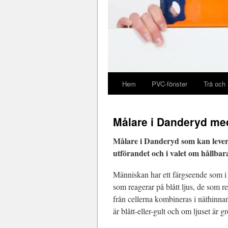
Hem
PVC-fönster
Trä och
Målare i Danderyd med
Målare i Danderyd som kan lever
utförandet och i valet om hållbara
Människan har ett färgseende som i g
som reagerar på blått ljus, de som re
från cellerna kombineras i näthinnan
är blått-eller-gult och om ljuset är grö