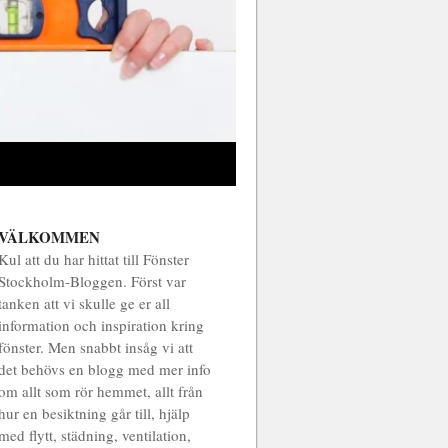
VÄLKOMMEN
Kul att du har hittat till Fönster
Stockholm-Bloggen. Först var
tanken att vi skulle ge er all
information och inspiration kring
fönster. Men snabbt insåg vi att
det behövs en blogg med mer info
om allt som rör hemmet, allt från
hur en besiktning går till, hjälp
med flytt, städning, ventilation,