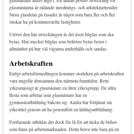
glasmästare anses ingå i. En annan positiv utveckling för
glasmästarna är rådande inrednings- och arkitekturtrender.
Stora glasdelar på fasader är något som bara fler och fler
önskar ha på kommersiella fastigheter.
Utöver den här utvecklingen är det även bilglas som ska
bytas. Hur mycket bilglas som behöver bytas beror i
allmänhet på hur väl vägarna underhålls och sandas.
Arbetskraften
Enligt arbetsförmedlingen kommer storleken på arbetskraften
vara ungefär densamma den närmsta framtiden. Rent
yrkesmässigt är glasmästare en liten yrkesgrupp. De allra
flesta som arbetar som glasmästare har en
gymnasieutbildning bakom sig. Andra har förtjänat sin
yrkestitel genom att ha genomfört en lärlingsutbildning.
Fortfarande utbildas det dock för få för att täcka de behov
som finns på arbetsmarknaden. Detta beror inte bara på en