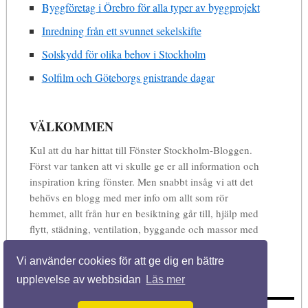
Byggföretag i Örebro för alla typer av byggprojekt
Inredning från ett svunnet sekelskifte
Solskydd för olika behov i Stockholm
Solfilm och Göteborgs gnistrande dagar
VÄLKOMMEN
Kul att du har hittat till Fönster Stockholm-Bloggen.
Först var tanken att vi skulle ge er all information och
inspiration kring fönster. Men snabbt insåg vi att det
behövs en blogg med mer info om allt som rör
hemmet, allt från hur en besiktning går till, hjälp med
flytt, städning, ventilation, byggande och massor med
annat. Så förvänta dig en blogg full med informtion,
inspiration och matnyttig kunskap inom allt som rör
Vi använder cookies för att ge dig en bättre
ditt hem och bostad.
upplevelse av webbsidan
Läs mer