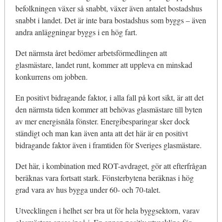
befolkningen växer så snabbt, växer även antalet bostadshus
snabbt i landet. Det är inte bara bostadshus som byggs – även
andra anläggningar byggs i en hög fart.
Det närmsta året bedömer arbetsförmedlingen att
glasmästare, landet runt, kommer att uppleva en minskad
konkurrens om jobben.
En positivt bidragande faktor, i alla fall på kort sikt, är att det
den närmsta tiden kommer att behövas glasmästare till byten
av mer energisnåla fönster. Energibesparingar sker dock
ständigt och man kan även anta att det här är en positivt
bidragande faktor även i framtiden för Sveriges glasmästare.
Det här, i kombination med ROT-avdraget, gör att efterfrågan
beräknas vara fortsatt stark. Fönsterbytena beräknas i hög
grad vara av hus bygga under 60- och 70-talet.
Utvecklingen i helhet ser bra ut för hela byggsektorn, varav