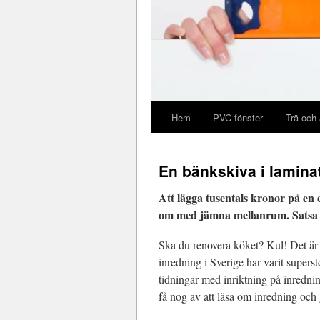
Hem
PVC-fönster
Trä och
En bänkskiva i lamina
Att lägga tusentals kronor på en
om med jämna mellanrum. Satsa på
Ska du renovera köket? Kul! Det är i
inredning i Sverige har varit superst
tidningar med inriktning på inredni
få nog av att läsa om inredning och