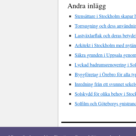
Andra inlägg
Stensättare i Stockholm skapar h
Torrsugning och dess användn
Lastväxlarflak och deras betyde
Arkitekt i Stockholm med nytä
Säkra grunden i Uppsala genom
Lyckad badrumsrenovering i So
Byggföretag i Örebro för alla t
Inredning från ett svunnet sekels
Solskydd för olika behov i Sto
Solfilm och Göteborgs gnistran
© 2026 Fönsterstockholm.nu. Alla rätti
Design by:
WordPress