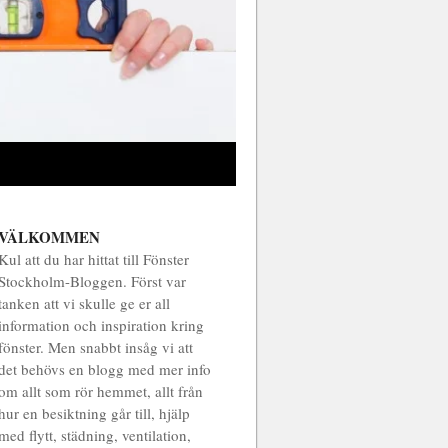
VÄLKOMMEN
Kul att du har hittat till Fönster
Stockholm-Bloggen. Först var
tanken att vi skulle ge er all
information och inspiration kring
fönster. Men snabbt insåg vi att
det behövs en blogg med mer info
om allt som rör hemmet, allt från
hur en besiktning går till, hjälp
med flytt, städning, ventilation,