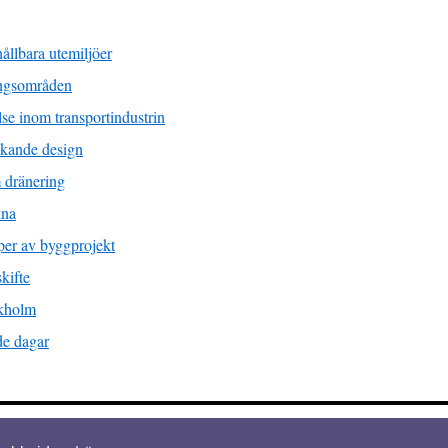
ållbara utemiljöer
ingsområden
lse inom transportindustrin
nkande design
 dränering
lna
yper av byggprojekt
kifte
ckholm
de dagar
gheter förbehållna.