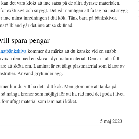
an det vara klokt att inte satsa på de allra dyraste materialen.
för exklusivt och snyggt. Det går nämligen att få tag på just snygg
ler inte minst inredningen i ditt kök. Tänk bara på bänkskivor.
t? Ibland går det inte att se skillnad.
vill spara pengar
inatbänkskiva
kommer du märka att du kanske vid en snabb
växla den med en skiva i dyrt naturmaterial. Den är i alla fall
re att sköta om. Laminat är ett tåligt plastmaterial som klarar av
astruller. Använd grytunderlägg.
mmer hur du vill ha det i ditt kök. Men glöm inte att tänka på
 så många kronor som möjligt för att ha råd med det goda i livet.
t förnuftigt material som laminat i köket.
5 maj 2023