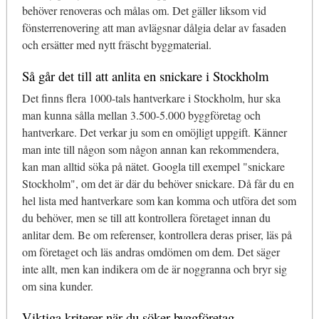
behöver renoveras och målas om. Det gäller liksom vid
fönsterrenovering att man avlägsnar dålgia delar av fasaden
och ersätter med nytt fräscht byggmaterial.
Så går det till att anlita en snickare i Stockholm
Det finns flera 1000-tals hantverkare i Stockholm, hur ska
man kunna sålla mellan 3.500-5.000 byggföretag och
hantverkare. Det verkar ju som en omöjligt uppgift. Känner
man inte till någon som någon annan kan rekommendera,
kan man alltid söka på nätet. Googla till exempel "snickare
Stockholm", om det är där du behöver snickare. Då får du en
hel lista med hantverkare som kan komma och utföra det som
du behöver, men se till att kontrollera företaget innan du
anlitar dem. Be om referenser, kontrollera deras priser, läs på
om företaget och läs andras omdömen om dem. Det säger
inte allt, men kan indikera om de är noggranna och bryr sig
om sina kunder.
Viktiga kriterer när du söker byggföretag