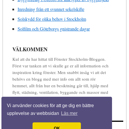
Inredning från ett svunnet sekelskifte
Solskydd för olika behov i Stockholm
Solfilm och Göteborgs gnistrande dagar
VÄLKOMMEN
Kul att du har hittat till Fönster Stockholm-Bloggen.
Först var tanken att vi skulle ge er all information och
inspiration kring fönster. Men snabbt insåg vi att det
behövs en blogg med mer info om allt som rör
hemmet, allt från hur en besiktning går till, hjälp med
flytt, städning, ventilation, byggande och massor med
annat. Så förvänta dig en blogg full med informtion,
inspiration och matnyttig kunskap inom allt som rör
Vi använder cookies för att ge dig en bättre
ditt hem och bostad.
upplevelse av webbsidan
Läs mer
OK