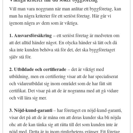
Vill man vara noggrann när man anlitar ett byggföretag, kan
man ha några kriterier för ett seriöst företag. Här går vi
igenom några av dem som är viktiga.
1. Ansvarsförsäkring
– ett seriöst företag är medveten om
att det alltid händer något. En olycka händer så lätt och då
ska inte kunden behöva stå för det, det ska byggföretaget
själv stå för.
2. Utbildade och certifierade
– det är viktigt med
utbildning, men en certifiering visar att de har specialiserat
och vidareutbildat sig inom området som de har fått sitt
certifikat. Det visar på att de är nogranna med att gå vidare
och vill lära sig mer.
3. Nöjd-kund-garanti
– har företaget en nöjd-kund-garanti,
visar det på att de är måna om att deras kunder ska bli nöjda
ohc att de kan tänka sig att rätta till det som kunden inte är
nöjd med. Detta är ju inom rimlighetens gränser. Ett företag