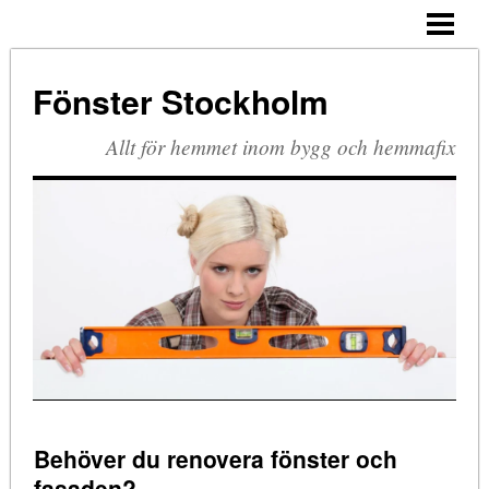
HEM
PVC-FÖNSTER
Fönster Stockholm
TRÄ OCH ALUMINIUM
Allt för hemmet inom bygg och hemmafix
Behöver du renovera fönster och
fasaden?