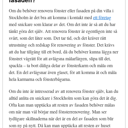
Om du behöver renovera fönster eller fasaden på din villa i
Stockholm är det bra att komma i kontakt med
ett företag
med snickare som klarar av det. Om det inte är så att du har
tänkt göra det själv. Att renovera fönster är egentligen inte så
svårt, som det låter som. Det tar tid, och det kräver rätt
utrustning och redskap för renovering av fönster. Det krävs
att du har tillgång till ett bord, då du behöver kunna lägga ner
fönstret vågrätt för att avlägsna målarfärgen, slipa till det,
spackla – ta bort dåliga delar av fönsterkarm och måla om
det. En del avlägsnar även glaset, för att komma åt och måla
hela karmarna och fönsterbågarna.
Om du inte är intresserad av att renovera fönster själv, kan du
alltid anlita en snickare i Stockholm som kan göra det åt dig.
Ofta kan man upptäcka att resten av fasaden behöver målas
om när man väl börjar med fönsterrenovering. Man ser
tydligare skillnaderna när det är en del av fasaden som blir
som ny på nytt. Då kan man upptäcka att resten av huset