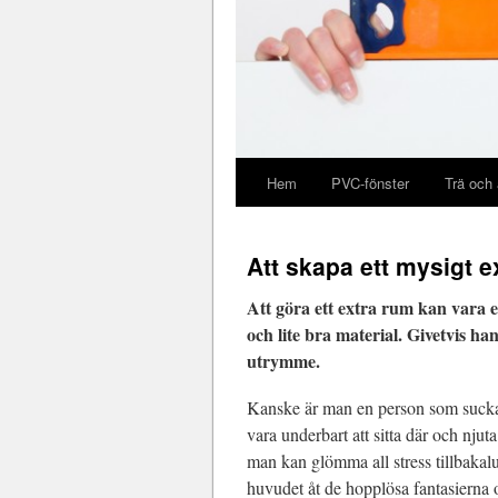
Hem
PVC-fönster
Trä och
Att skapa ett mysigt e
Att göra ett extra rum kan vara 
och lite bra material. Givetvis ha
utrymme.
Kanske är man en person som suckar 
vara underbart att sitta där och nj
man kan glömma all stress tillbaka
huvudet åt de hopplösa fantasierna o