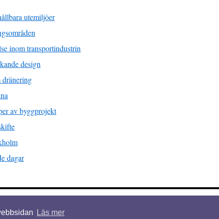
ållbara utemiljöer
ingsområden
lse inom transportindustrin
nkande design
 dränering
lna
yper av byggprojekt
kifte
ckholm
de dagar
gheter förbehållna.
 webbsidan
Läs mer