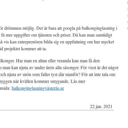
ör drömmen möjlig. Det är bara att googla på balkonginglasning i
t få mer uppgifter om tjänsten och priser. Då kan man samtidigt
så vis kan entreprenören bilda sig en uppfattning om hur mycket
id projektet kommer att ta.
alkonger. Har man en altan eller veranda kan man få den
m man kan njuta av under årets alla säsonger. För visst är det något
 och njuta av snön som faller tyst där utanför? För att inte tala om
er myggen när kvällen kommer smygande. Läs mer
msida:
balkonginglasningvästerås.se
22 jan. 2021