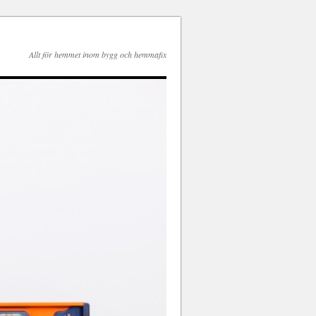
Allt för hemmet inom bygg och hemmafix