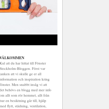
VÄLKOMMEN
Kul att du har hittat till Fönster
Stockholm-Bloggen. Först var
tanken att vi skulle ge er all
information och inspiration kring
fönster. Men snabbt insåg vi att
det behövs en blogg med mer info
om allt som rör hemmet, allt från
hur en besiktning går till, hjälp
med flytt, städning, ventilation,